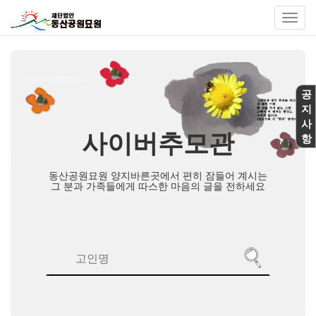
Toggl
navig
공
지
사
사이버추모관
항
동산공원묘원 양지바른곳에서 편히 잠들어 계시는
그 분과 가족들에게 따스한 마음의 글을 전하세요