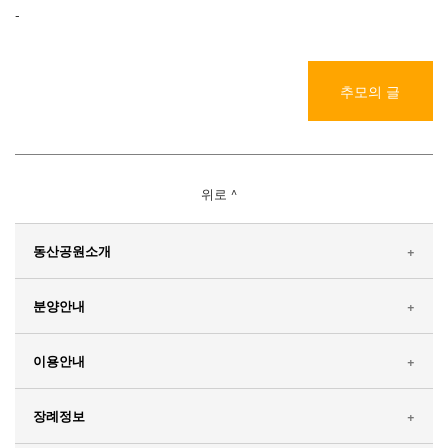
-
추모의 글
위로 ^
동산공원소개
분양안내
인사말
사업내용및연혁
이용안내
분묘
공원환경소개
봉안탑(납골탑)
장례정보
매장안내
오시는 길
봉안묘(납골묘)