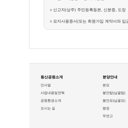
○ 신고자(상주) 주민등록등본, 신분증, 도장
○ 묘지사용증서(또는 회원가입 계약서와 입
동산공원소개
분양안내
인사말
분묘
사업내용및연혁
봉안탑(납골탑)
공원환경소개
봉안묘(납골묘)
오시는 길
평장
무연고