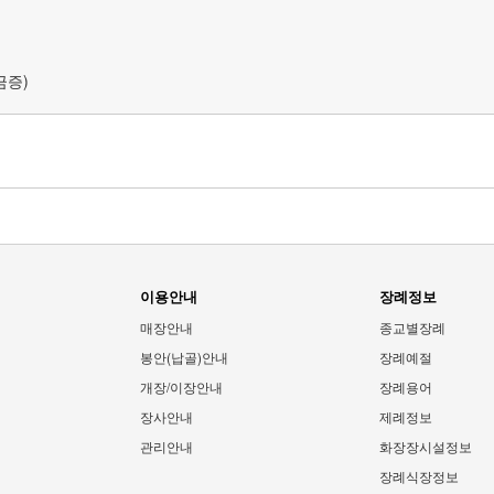
금증)
이용안내
장례정보
매장안내
종교별장례
봉안(납골)안내
장례예절
개장/이장안내
장례용어
장사안내
제례정보
관리안내
화장장시설정보
장례식장정보