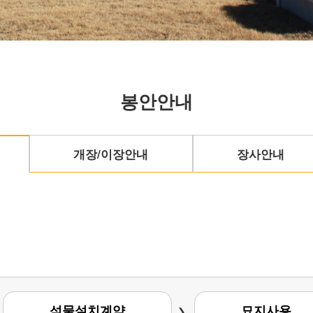
봉안안내
개장/이장안내
장사안내
석물설치계약
묘지사용
❯
❯