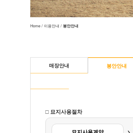
Home / 이용안내 /
봉안안내
매장안내
봉안안내
□ 묘지사용절차
묘지사용계약