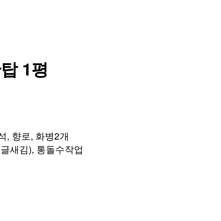
탑 1평
석, 향로, 화병2개
 글새김), 통돌수작업