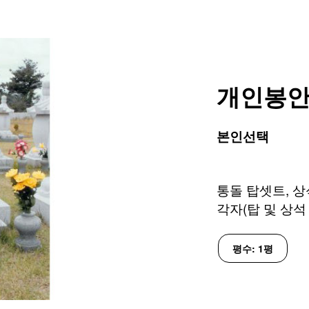
개인봉안
본인선택
통돌 탑셋트, 상
각자(탑 및 상석
평수: 1평