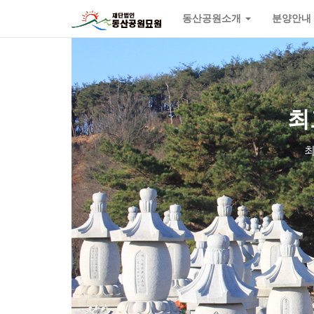
동산공원소개
분양안내
최
최