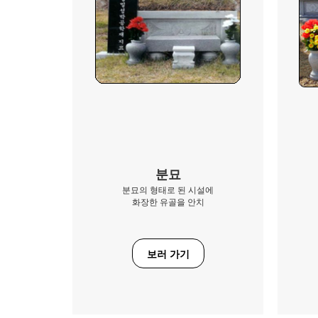
분묘
분묘의 형태로 된 시설에
화장한 유골을 안치
보러 가기