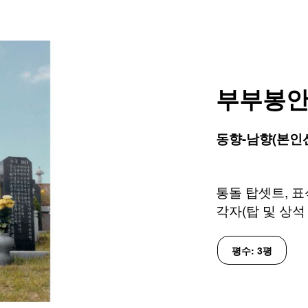
부부봉안
동향-남향(본인
통돌 탑셋트, 표
각자(탑 및 상석
평수: 3평