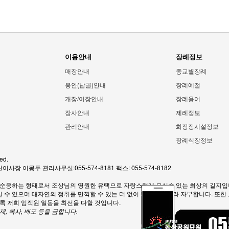
이용안내
장례정보
매장안내
종교별장례
봉안(납골)안내
장례예절
개장/이장안내
장례용어
장사안내
제례정보
관리안내
화장장시설정보
장례식장정보
ed.
 이몽두 관리사무실:055-574-8181 팩스: 055-574-8182
 순응하는 형태로서 조상님의 영원한 유택으로 자랑스럽게 모실수 있는 최상의 길지입니
 수 있으며 대자연의 정취를 만끽할 수 있는 더 없이 좋은 공원이라 자부합니다. 또
록 저희 임직원 일동을 최선을 다할 것입니다.
, 복사, 배포 등을 금합니다.