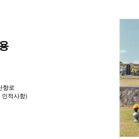
위용
삼단향로
인 인적사항)